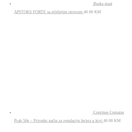
Ruska mast
APITOKS FORTE sa pčelinjim otrovom
40.00
KM
Coprinus Comatus
Prah 50g – Prirodni način za regulaciju šećera u krvi
40.00
KM