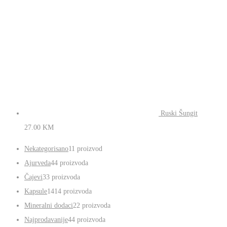
Ruski Šungit
27.00
KM
Nekategorisano
1
1 proizvod
Ajurveda
4
4 proizvoda
Čajevi
3
3 proizvoda
Kapsule
14
14 proizvoda
Mineralni dodaci
2
2 proizvoda
Najprodavanije
4
4 proizvoda