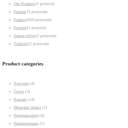
Our Products
1
1 proizvod
Popular
3
3 proizvoda
Prahovi
10
10 proizvoda
Proteini
1
1 proizvod
Sušene gljive
2
2 proizvoda
Tinkture
2
2 proizvoda
Product categories
Ajurveda
(4)
Čajevi
(3)
Kapsule
(14)
Mineralni dodaci
(2)
Najprodavanije
(4)
Nekategorisano
(1)