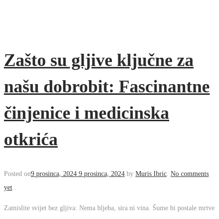
Zašto su gljive ključne za
našu dobrobit: Fascinantne
činjenice i medicinska
otkrića
Posted on
9 prosinca, 2024
9 prosinca, 2024
.
by
Muris Ibric
.
No comments
yet
.
Zamislite svijet bez gljiva: Nema hljeba, sira ni vina. Šume bi postale mrtve