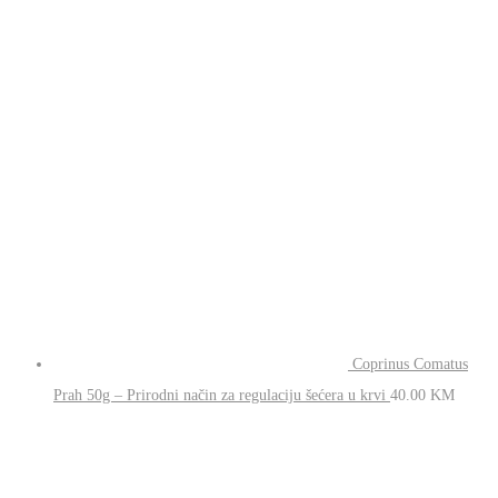
Coprinus Comatus
Prah 50g – Prirodni način za regulaciju šećera u krvi
40.00
KM