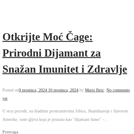
Otkrijte Moć Čage:
Prirodni Dijamant za
Snažan Imunitet i Zdravlje
Posted on
9 prosinca, 2024
10 prosinca, 2024
.
by
Muris Ibric
.
No comments
yet
.
U srcu prirode, na hladnim prostranstvima Sibira, Skandinavije i Sjeverne
Amerike, raste gljiva koja je poznata kao “dijamant šume” –…
Pretraga