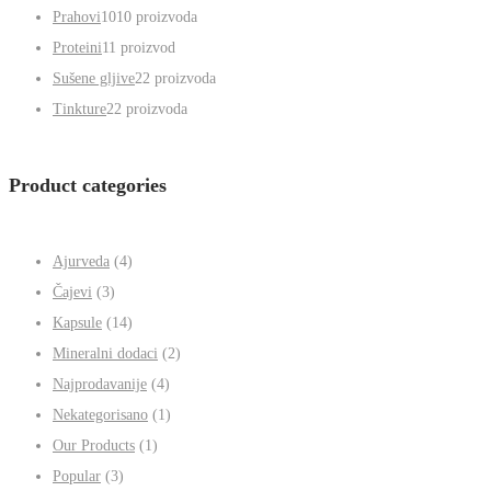
Prahovi
10
10 proizvoda
Proteini
1
1 proizvod
Sušene gljive
2
2 proizvoda
Tinkture
2
2 proizvoda
Product categories
Ajurveda
(4)
Čajevi
(3)
Kapsule
(14)
Mineralni dodaci
(2)
Najprodavanije
(4)
Nekategorisano
(1)
Our Products
(1)
Popular
(3)