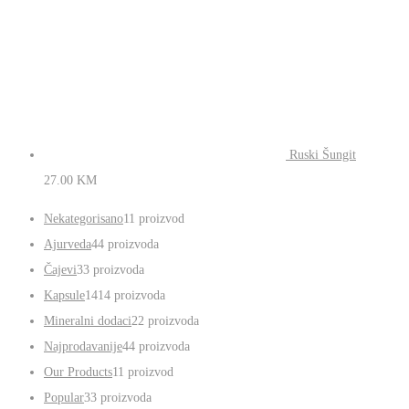
Ruski Šungit
27.00
KM
Nekategorisano
1
1 proizvod
Ajurveda
4
4 proizvoda
Čajevi
3
3 proizvoda
Kapsule
14
14 proizvoda
Mineralni dodaci
2
2 proizvoda
Najprodavanije
4
4 proizvoda
Our Products
1
1 proizvod
Popular
3
3 proizvoda