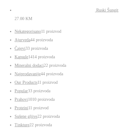
Ruski Šungit
27.00
KM
Nekategorisano
1
1 proizvod
Ajurveda
4
4 proizvoda
Čajevi
3
3 proizvoda
Kapsule
14
14 proizvoda
Mineralni dodaci
2
2 proizvoda
Najprodavanije
4
4 proizvoda
Our Products
1
1 proizvod
Popular
3
3 proizvoda
Prahovi
10
10 proizvoda
Proteini
1
1 proizvod