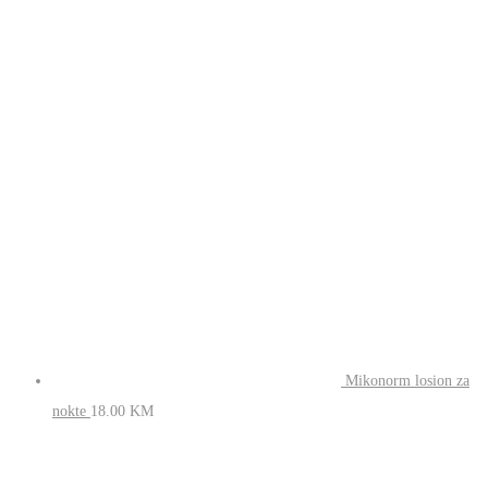
Pogledajte jos
Mikonorm losion
za nokte
18.00
KM