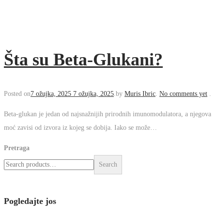
Šta su Beta-Glukani?
Posted on
7 ožujka, 2025
7 ožujka, 2025
.
by
Muris Ibric
.
No
comments yet
.
Beta-glukan je jedan od najsnažnijih prirodnih
imunomodulatora, a njegova moć zavisi od izvora iz kojeg se
dobija. Iako se može…
Pretraga
Search