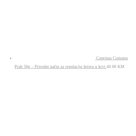
Coprinus
Comatus Prah 50g – Prirodni način za regulaciju šećera
u krvi
40.00
KM