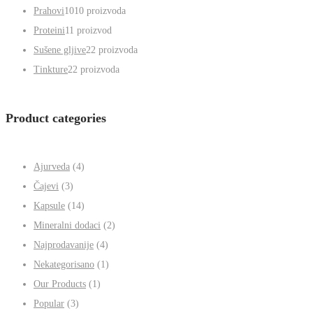
Najprodavanije
4
4 proizvoda
Our Products
1
1 proizvod
Popular
3
3 proizvoda
Prahovi
10
10 proizvoda
Proteini
1
1 proizvod
Sušene gljive
2
2 proizvoda
Tinkture
2
2 proizvoda
Product categories
Ajurveda
(4)
Čajevi
(3)
Kapsule
(14)
Mineralni dodaci
(2)
Najprodavanije
(4)