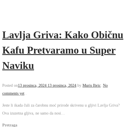
Lavlja Griva: Kako
Običnu Kafu
Pretvaramo u Super
Naviku
Posted on
13 prosinca, 2024
13 prosinca, 2024
.
by
Muris Ibric
.
No
comments yet
.
Jeste li ikada čuli za čarobnu moć prirode skrivenu u gljivi