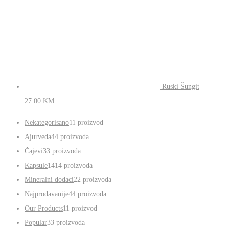
Ruski Šungit
27.00
KM
Nekategorisano
1
1 proizvod
Ajurveda
4
4 proizvoda
Čajevi
3
3 proizvoda
Kapsule
14
14 proizvoda
Mineralni dodaci
2
2 proizvoda