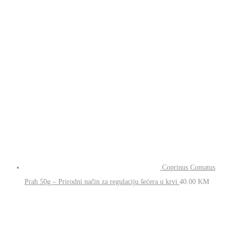
Ruska mast
APITOKS FORTE sa pčelinjim otrovom
40.00
KM
Coprinus
Comatus Prah 50g – Prirodni način za regulaciju šećera
u krvi
40.00
KM