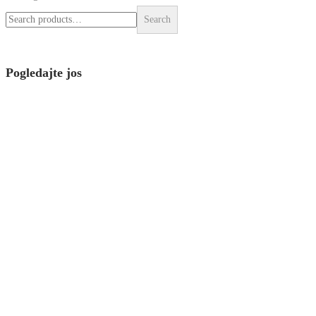
Lavlja Griva? Ova izuzetna gljiva, ne samo da nosi…
Pretraga
Search
Pogledajte jos