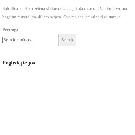
Posted on
24 veljače, 2024
20 svibnja, 2024
.
by
Muris Ibric
.
No
comments yet
.
Spirulina je plavo-zelena slatkovodna alga koja raste u
lužnatim jezerima bogatim mineralima diljem svijeta. Ova
malena, spiralna alga stara je…
Pretraga
Search
Pogledajte jos