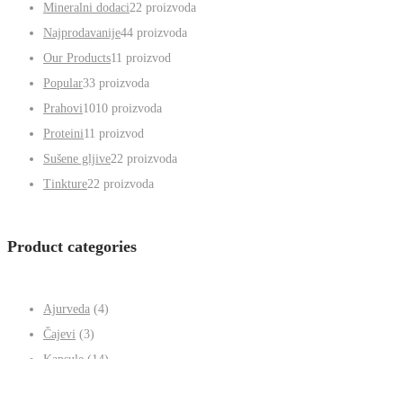
Nekategorisano
1
1 proizvod
Ajurveda
4
4 proizvoda
Čajevi
3
3 proizvoda
Kapsule
14
14 proizvoda
Mineralni dodaci
2
2 proizvoda
Najprodavanije
4
4 proizvoda
Our Products
1
1 proizvod
Popular
3
3 proizvoda
Prahovi
10
10 proizvoda
Proteini
1
1 proizvod
Sušene gljive
2
2 proizvoda
Tinkture
2
2 proizvoda
Product categories
Ajurveda
(4)