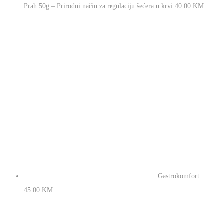
Coprinus
Comatus Prah 50g – Prirodni način za regulaciju šećera
u krvi
40.00
KM