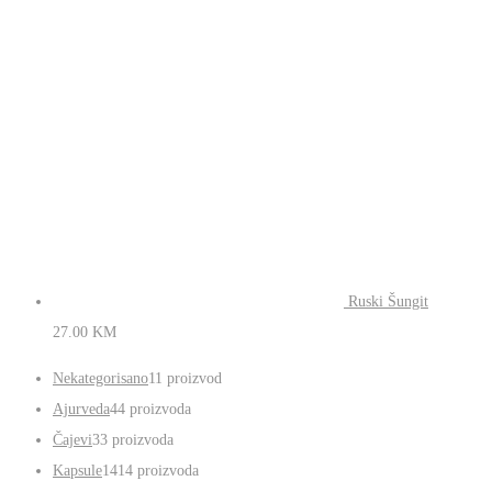
Gastrokomfort
45.00
KM
Ruski Šungit
27.00
KM