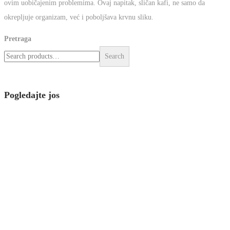
žlijezde i liječenju anemije? Kafa od žira je savršeno rješenje za
savremene žene koje se bore s ovim uobičajenim
problemima. Ovaj napitak, sličan kafi, ne samo da okrepljuje
organizam, već i poboljšava krvnu sliku.
Pretraga
Search
Pogledajte jos