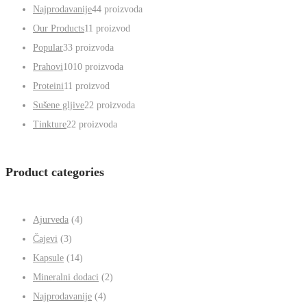
Čajevi
3
3 proizvoda
Kapsule
14
14 proizvoda
Mineralni dodaci
2
2 proizvoda
Najprodavanije
4
4 proizvoda
Our Products
1
1 proizvod
Popular
3
3 proizvoda
Prahovi
10
10 proizvoda
Proteini
1
1 proizvod
Sušene gljive
2
2 proizvoda
Tinkture
2
2 proizvoda
Product categories
Ajurveda
(4)
Čajevi
(3)