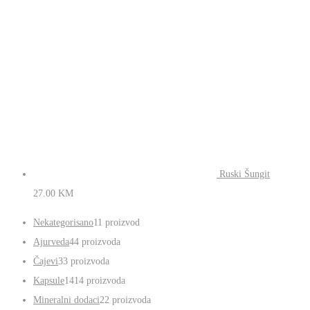
Ruski Šungit
27.00
KM
Nekategorisano
1
1 proizvod
Ajurveda
4
4 proizvoda