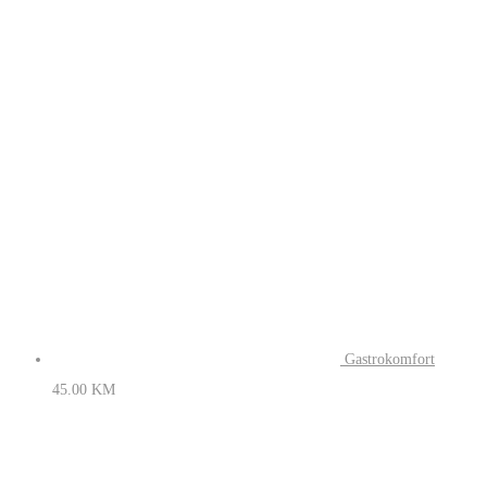
Coprinus
Comatus Prah 50g – Prirodni način za regulaciju šećera
u krvi
40.00
KM
Gastrokomfort
45.00
KM