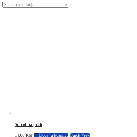
Spirulina prah
14.00
KM
Dodaj u košaricu
Quick View