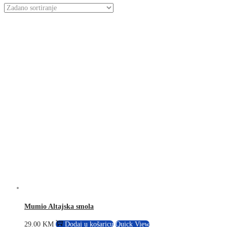
Mumio Altajska smola
29.00
KM
Dodaj u košaricu
Quick View